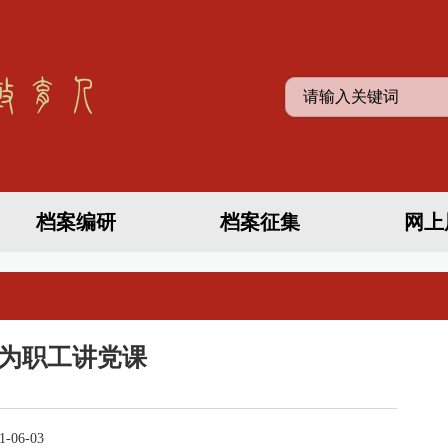
档案编研
档案征集
网上
为职工讲党课
-06-03