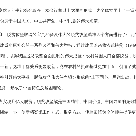
档案馆支部书记张会玲在二楼会议室以上党课的形式，为全体党员上了一堂
份属于中国人民、中国共产党、中华民族的伟大光荣。
利、脱贫攻坚取得的宝贵经验及伟大的脱贫攻坚精神四个方面进行了生动
成小康社会的一系列改革和伟大举措，通过建国以来救济式扶贫（1949
阶段的扶贫历程，取得我国脱贫攻坚全面胜利的伟大成就：农村贫困人口全部脱贫，
一新，党群干群关系明显改善，党在农村的执政基础更加牢固，创造了减
神引领伟大事业，脱贫攻坚伟大斗争锻造形成的“上下同心、尽锐出战、
道路，形成了中国特色反贫困理论。
内实现几亿人脱贫，脱贫攻坚战是中国精神、中国价值、中国力量的充分
团结一心，创新档案馆工作方式、服务方式，使档案馆为全体师生提供更