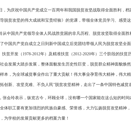
2日，为庆祝中国共产党成立一百周年和我国脱贫攻坚战取得全面胜利，
导脱贫攻坚的伟大成就和宝贵经验》的党课，带领全体党员学习、感受这
玲从中国共产党领导全体人民战胜贫困的非凡历程、脱贫攻坚取得全面胜
了中国共产党自成立之日到新中国成立后党团结带领人民为脱贫攻坚全面建
年）、扶贫开发（1978-2012年）及精准扶贫（2012-2020年）三个
社会发展大踏步发展，整体面貌发生历史性巨变，脱贫群众精神面貌焕然
样本，为全球减贫事业作出了重大贡献！伟大事业孕育伟大精神，伟大精
拓创新、攻坚克难、不负人民”脱贫攻坚精神，走出了一条中国特色减贫
，张会玲表示，纵览古今，环顾全球，没有哪一个国家能在这么短的时间
全体职工要有更加强烈的民族自豪感、荣誉感，大力弘扬脱贫攻坚精神，
，为学校的发展贡献更多的档案力量！