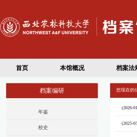
首页
本馆概况
档案法
档案编研
您现在的
(2026-0
年鉴
(2025-0
校史