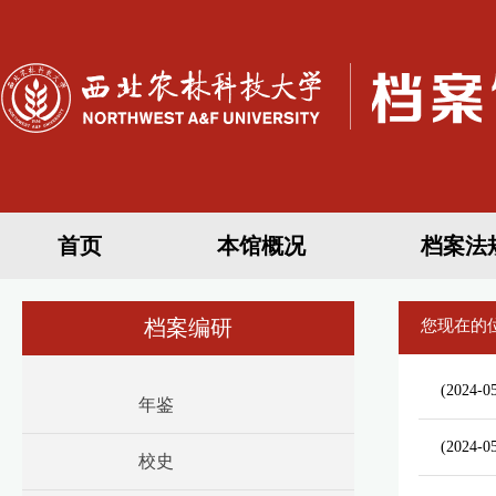
首页
本馆概况
档案法
档案编研
您现在的
(2024-0
年鉴
(2024-0
校史