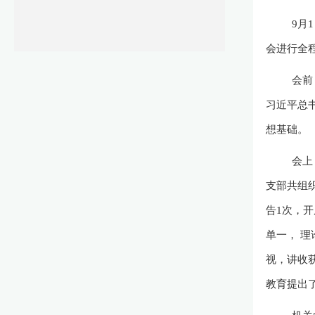
9月
会进行全
会前
习近平总
想基础。
会上
支部共组
告1次，
单一， 
视，讲收
教育提出