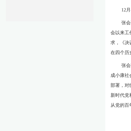
12
张会
会以来工
求，《决
在四个历
张会
成小康社
部署，对
新时代党
从党的百