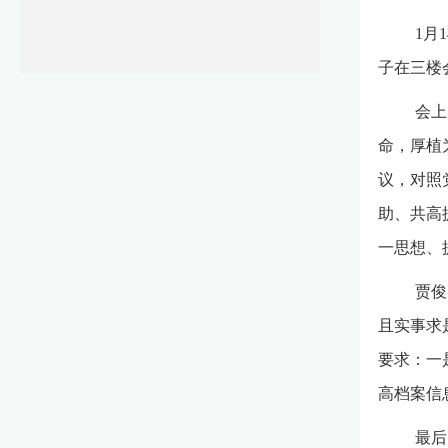
1月
子在三楼
会上
命，厚植
议，对照
助、共高
一思想、
贾俊
且实事求
要求：一
高档案信
最后