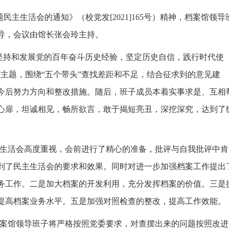
主生活会的通知》（校党发[2021]165号）精神，档案馆领导
导，会议由馆长张会玲主持。
坚持和发展党的百年奋斗历史经验，坚定历史自信，践行时代使
主题，围绕“五个带头”查找差距和不足，结合征求到的意见建
今后努力方向和整改措施。随后，班子成员本着实事求是、互相
心扉，坦诚相见，畅所欲言，敢于揭短亮丑，深挖深究，达到了
生活会高度重视，会前进行了精心的准备，批评与自我批评中肯
到了民主生活会的要求和效果。同时对进一步加强档案工作提出
务工作。二是加大档案的开发利用，充分发挥档案的价值。三是
提高档案业务水平。五是加强对照检查的整改，提高工作效能。
案馆领导班子将严格按照党委要求，对查摆出来的问题按照改进