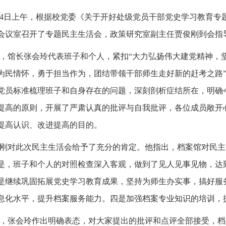
14日上午，根据校党委《关于开好处级党员干部党史学习教育专题民
会议室召开了专题民主生活会，政策研究室副主任贾俊刚到会指
，馆长张会玲代表班子和个人，紧扣“大力弘扬伟大建党精神，
为民情怀，勇于担当作为，团结带领干部师生走好新的赶考之路”
党员标准梳理班子和自身存在的问题，深刻剖析症结所在，明确
提高的原则，开展了严肃认真的批评与自我批评，各位成员敞开
提高认识、改进提高的目的。
刚对此次民主生活会给予了充分的肯定。他指出，档案馆对民主
是，班子和个人的对照检查深入客观，做到了见人见事见物，达
是继续巩固拓展党史学习教育成果，坚持为师生办实事，搞好服
息化水平，提升档案服务能力。四是加强档案专业知识的培训，
，张会玲作出明确表态，对大家提出的批评和点评全部接受，档