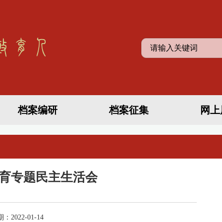
档案编研
档案征集
网上
育专题民主生活会
022-01-14