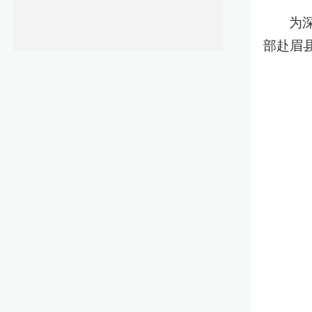
为
部赴眉