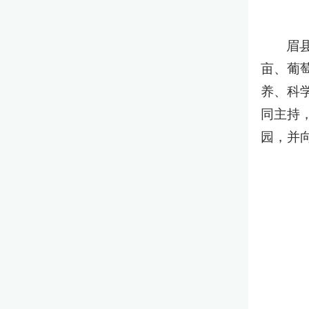
眉
亩、葡
养、科
同主持
园，并