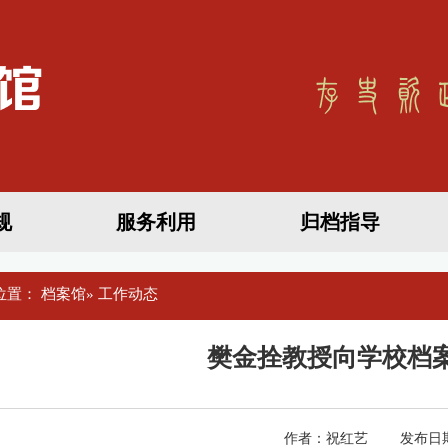
规
服务利用
归档指导
位置：
档案馆
» 工作动态
樊金拴教授向学校档
作者：祝红艺 发布日期：2