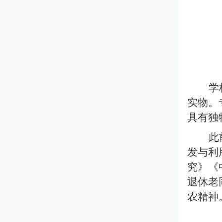
学
实物。
具有独
此
发与利
究》《
退休老
农精神