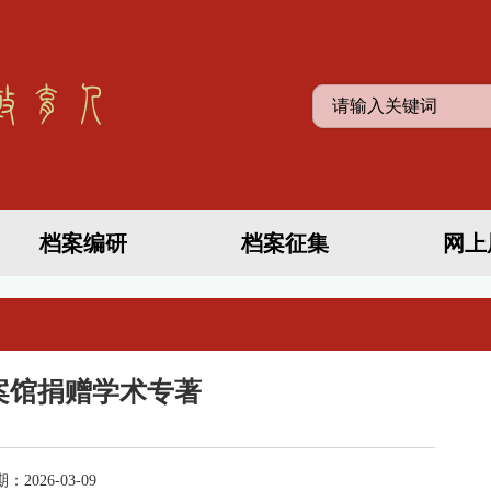
档案编研
档案征集
网上
案馆捐赠学术专著
026-03-09