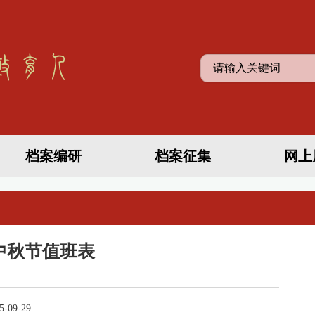
档案编研
档案征集
网上
、中秋节值班表
-09-29