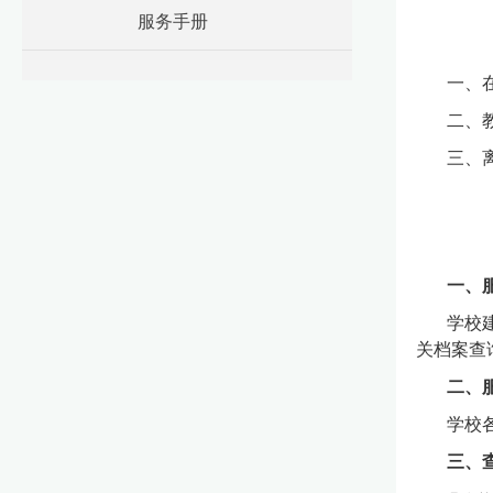
服务手册
一、
二、
三、
一、
学校
关档案查
二、
学校
三、